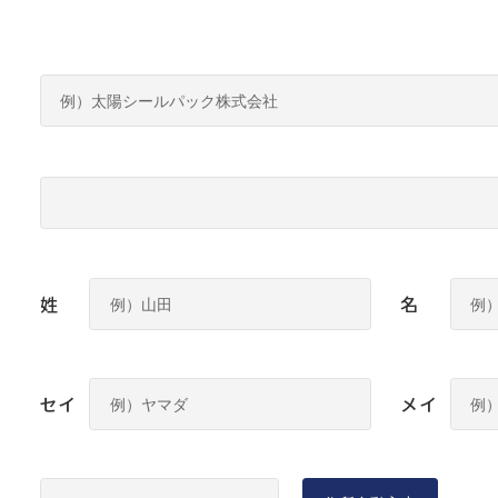
姓
名
セイ
メイ