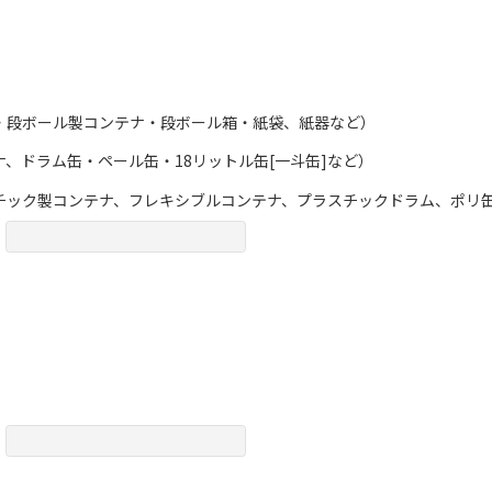
・段ボール製コンテナ・段ボール箱・紙袋、紙器など）
、ドラム缶・ペール缶・18リットル缶[一斗缶]など）
チック製コンテナ、フレキシブルコンテナ、プラスチックドラム、ポリ