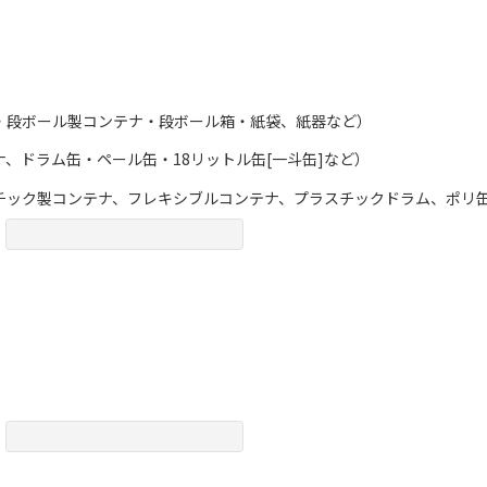
・段ボール製コンテナ・段ボール箱・紙袋、紙器など）
、ドラム缶・ペール缶・18リットル缶[一斗缶]など）
チック製コンテナ、フレキシブルコンテナ、プラスチックドラム、ポリ