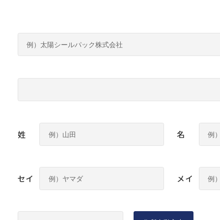
姓
名
セイ
メイ